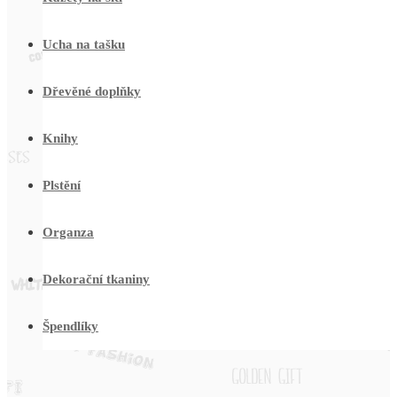
Ucha na tašku
Dřevěné doplňky
Knihy
Plstění
Organza
Dekorační tkaniny
Špendlíky