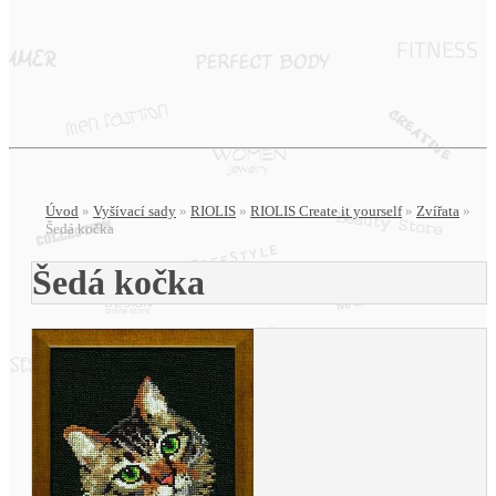
Úvod
»
Vyšívací sady
»
RIOLIS
»
RIOLIS Create it yourself
»
Zvířata
»
Šedá kočka
Šedá kočka