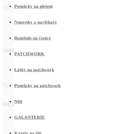
Pomůcky na pletení
Náprstky a navlékače
Bambule na čepice
PATCHWORK
Látky na patchwork
Pomůcky na patchwork
Nitě
GALANTERIE
Kazety na šití