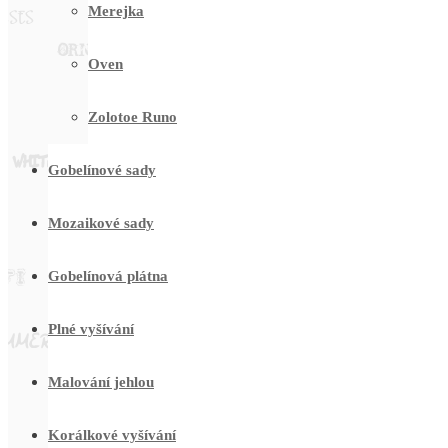
Merejka
Oven
Zolotoe Runo
Gobelínové sady
Mozaikové sady
Gobelínová plátna
Plné vyšívání
Malování jehlou
Korálkové vyšívání