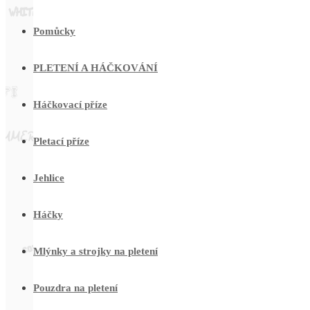
Pomůcky
PLETENÍ A HÁČKOVÁNÍ
Háčkovací příze
Pletací příze
Jehlice
Háčky
Mlýnky a strojky na pletení
Pouzdra na pletení