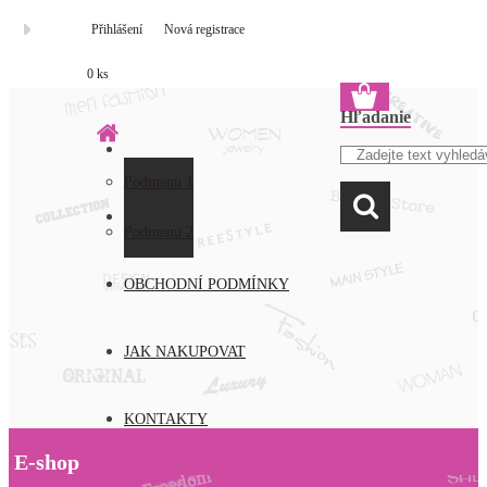
Přihlášení
Nová registrace
0 ks
Hľadanie
Podmenu 1
O NÁS
Podmenu 2
OBCHODNÍ PODMÍNKY
JAK NAKUPOVAT
KONTAKTY
E-shop