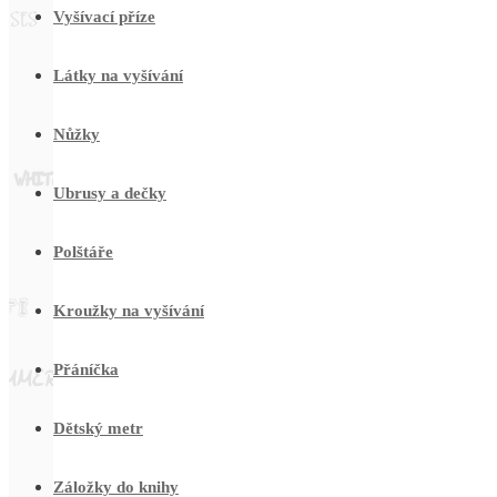
Vyšívací příze
Látky na vyšívání
Nůžky
Ubrusy a dečky
Polštáře
Kroužky na vyšívání
Přáníčka
Dětský metr
Záložky do knihy