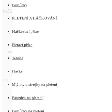
Pomůcky
PLETENÍ A HÁČKOVÁNÍ
Háčkovací příze
Pletací příze
Jehlice
Háčky
Mlýnky a strojky na pletení
Pouzdra na pletení
Pomůcky na pletení