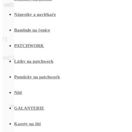
Náprstky a navlékače
Bambule na čepice
PATCHWORK
Látky na patchwork
Pomůcky na patchwork
Nitě
GALANTERIE
Kazety na šití