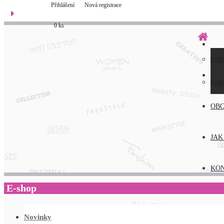
Přihlášení
Nová registrace
0 ks
Pod
O N
Pod
OBC
JAK
KO
E-shop
Novinky