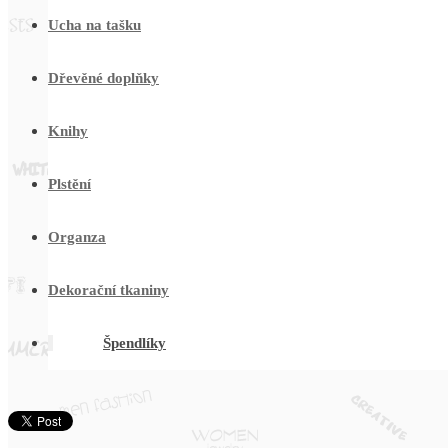
Ucha na tašku
Dřevěné doplňky
Knihy
Plstění
Organza
Dekorační tkaniny
Špendlíky