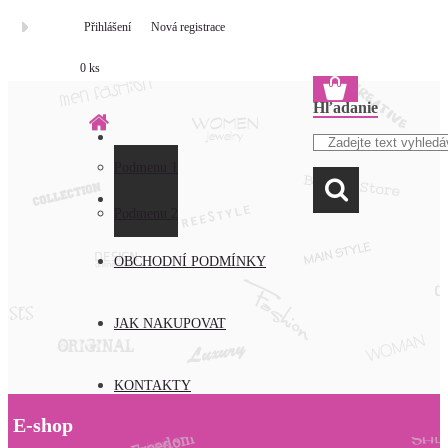
Přihlášení
Nová registrace
0 ks
Hľadanie
Podmenu 1
O NÁS
Podmenu 2
OBCHODNÍ PODMÍNKY
JAK NAKUPOVAT
KONTAKTY
E-shop