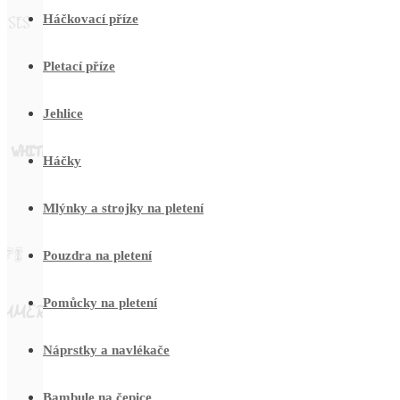
Háčkovací příze
Pletací příze
Jehlice
Háčky
Mlýnky a strojky na pletení
Pouzdra na pletení
Pomůcky na pletení
Náprstky a navlékače
Bambule na čepice