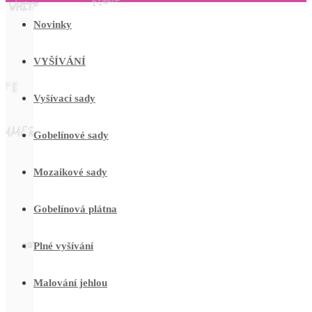
Novinky
VYŠÍVÁNÍ
Vyšívací sady
Gobelínové sady
Mozaikové sady
Gobelínová plátna
Plné vyšívání
Malování jehlou