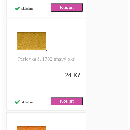
skladem
Perlovka č. 1782 tmavý okr
24 Kč
skladem