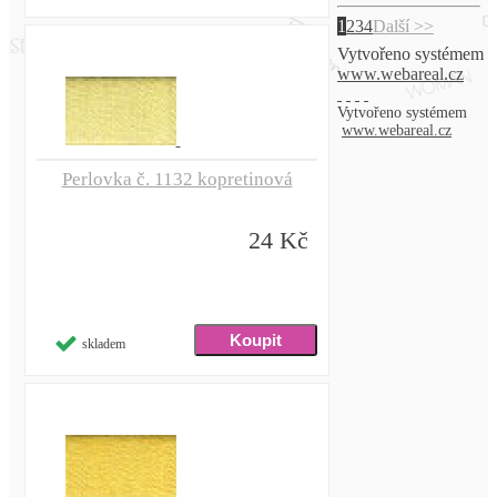
1
2
3
4
Další >>
Vytvořeno systémem
www.webareal.cz
Vytvořeno systémem
www.webareal.cz
Perlovka č. 1132 kopretinová
24 Kč
skladem