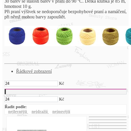
30 barev se stálostí barev v praní do 90 °C. Délka klubka je 85 m,
hmotnost 10 g.
Při praní výšivek se nedoporučuje bezpohybové praní a namáčení,
při němž mohou barvy zapouštět.
Řádkové zobrazení
Kč
Kč
Řadit podle:
nejlevnější
nejdražší
nejnovější