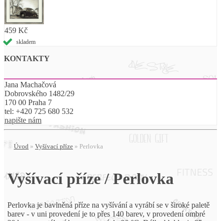
459 Kč
skladem
KONTAKTY
Jana Machačová
Dobrovského 1482/29
170 00 Praha 7
tel:
+420 725 680 532
napište nám
Úvod
»
Vyšívací příze
»
Perlovka
Vyšívací příze / Perlovka
Perlovka je bavlněná příze na vyšívání a vyrábí se v široké paletě
barev - v uni provedení je to přes 140 barev, v provedení ombré