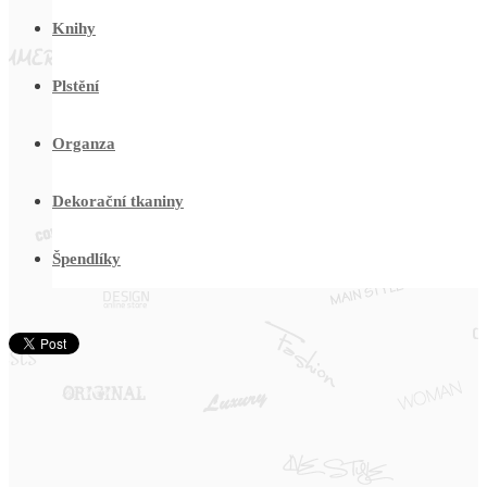
Knihy
Plstění
Organza
Dekorační tkaniny
Špendlíky