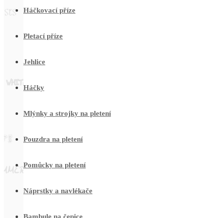
Háčkovací příze
Pletací příze
Jehlice
Háčky
Mlýnky a strojky na pletení
Pouzdra na pletení
Pomůcky na pletení
Náprstky a navlékače
Bambule na čepice