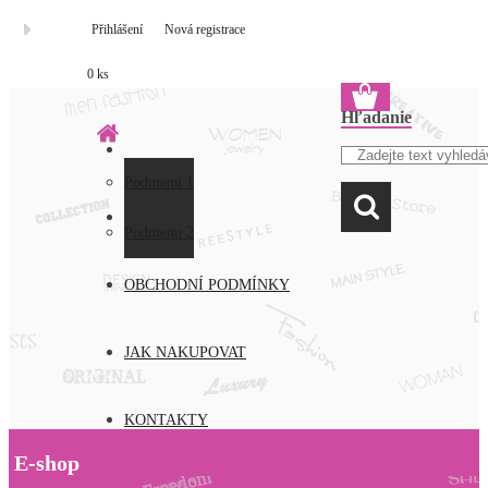
Přihlášení
Nová registrace
0 ks
Hľadanie
Podmenu 1
O NÁS
Podmenu 2
OBCHODNÍ PODMÍNKY
JAK NAKUPOVAT
KONTAKTY
E-shop