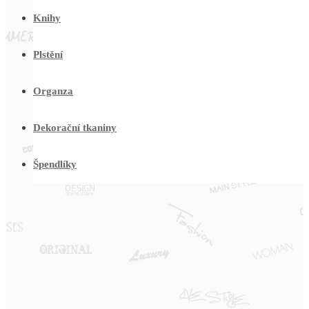
Knihy
Plstění
Organza
Dekorační tkaniny
Špendlíky