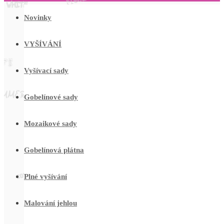
Novinky
VYŠÍVÁNÍ
Vyšívací sady
Gobelínové sady
Mozaikové sady
Gobelínová plátna
Plné vyšívání
Malování jehlou