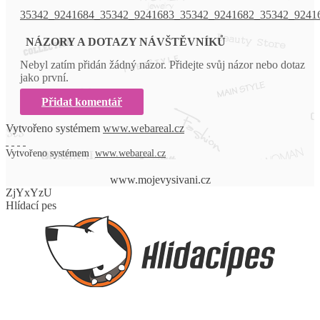
35342_9241684_35342_9241683_35342_9241682_35342_9241
NÁZORY A DOTAZY NÁVŠTĚVNÍKŮ
Nebyl zatím přidán žádný názor. Přidejte svůj názor nebo dotaz
jako první.
Přidat komentář
Vytvořeno systémem
www.webareal.cz
Vytvořeno systémem
www.webareal.cz
www.mojevysivani.cz
ZjYxYzU
Hlídací pes