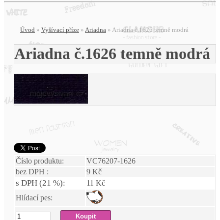
Úvod
»
Vyšívací příze
»
Ariadna
»
Ariadna č.1626 temně modrá
Ariadna č.1626 temně modrá
Číslo produktu:
VC76207-1626
bez DPH :
9 Kč
s DPH (21 %):
11 Kč
Hlídací pes: