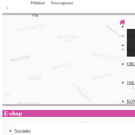
Přihlášení
Nová registrace
0 ks
Pod
O N
Pod
OBC
JAK
KO
E-shop
Novinky