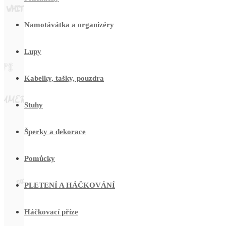
Namotávátka a organizéry
Lupy
Kabelky, tašky, pouzdra
Stuhy
Šperky a dekorace
Pomůcky
PLETENÍ A HÁČKOVÁNÍ
Háčkovací příze