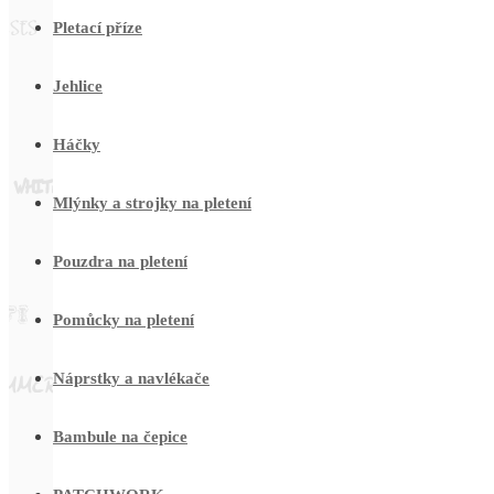
Pletací příze
Jehlice
Háčky
Mlýnky a strojky na pletení
Pouzdra na pletení
Pomůcky na pletení
Náprstky a navlékače
Bambule na čepice